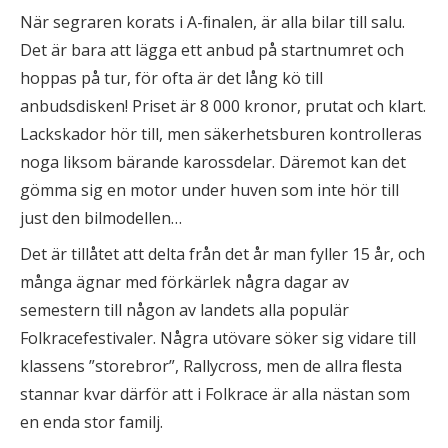
När segraren korats i A-ﬁnalen, är alla bilar till salu.
Det är bara att lägga ett anbud på startnumret och
hoppas på tur, för ofta är det lång kö till
anbudsdisken! Priset är 8 000 kronor, prutat och klart.
Lackskador hör till, men säkerhetsburen kontrolleras
noga liksom bärande karossdelar. Däremot kan det
gömma sig en motor under huven som inte hör till
just den bilmodellen…
Det är tillåtet att delta från det år man fyller 15 år, och
många ägnar med förkärlek några dagar av
semestern till någon av landets alla populär
Folkracefestivaler. Några utövare söker sig vidare till
klassens ”storebror”, Rallycross, men de allra ﬂesta
stannar kvar därför att i Folkrace är alla nästan som
en enda stor familj.