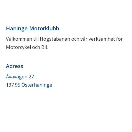
Haninge Motorklubb
Välkommen till Högstabanan och vår verksamhet för
Motorcykel och Bil.
Adress
Åvavägen 27
137 95 Österhaninge
Kontakt
info@haningemotorklubb.se